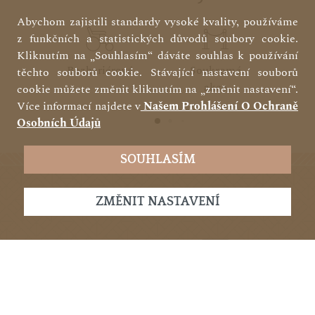
Abychom zajistili standardy vysoké kvality, používáme
z funkčních a statistických důvodů soubory cookie.
Kliknutím na „Souhlasím“ dáváte souhlas k používání
Bezbariérové
Soukromé
Jíd
těchto souborů cookie. Stávající nastavení souborů
akce
cookie můžete změnit kliknutím na „změnit nastavení“.
Více informací najdete v
Našem Prohlášení O Ochraně
Osobních Údajů
SOUHLASÍM
ZMĚNIT NASTAVENÍ
možnosti platby
Hotovost
Bezkontaktní
Ma
platby