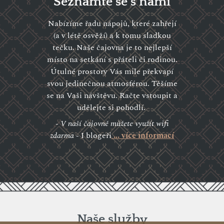
Seznamte se s námi
Nabízíme řadu nápojů, které zahřejí
(a v létě osvěží) a k tomu sladkou
tečku. Naše čajovna je to nejlepší
místo na setkání s přáteli či rodinou.
Útulné prostory Vás mile překvapí
svou jedinečnou atmosférou. Těšíme
se na Vaši návštěvu. Račte vstoupit a
udělejte si pohodlí.
- V naší čajovně můžete využít wifi
zdarma -
I blogeři
... více informací
Naše služby