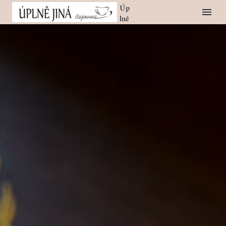
Úp
Lně
Jin
Á
Ča
Jov
Na