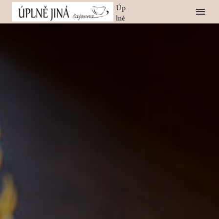
Úp
Lně
Jin
Á
Ča
Jov
Na