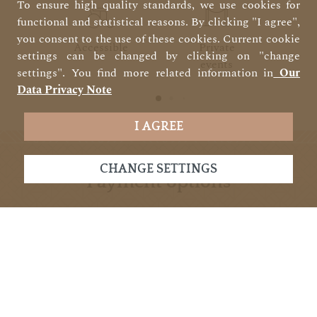
To ensure high quality standards, we use cookies for
functional and statistical reasons. By clicking "I agree",
you consent to the use of these cookies. Current cookie
Accessible
Private
T
settings can be changed by clicking on "change
events
settings". You find more related information in
Our
Data Privacy Note
I AGREE
CHANGE SETTINGS
payment options
Cash
Contactless
Ma
payment